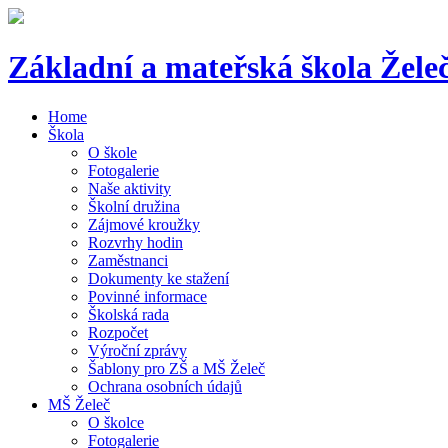
Základní a mateřská škola
Žele
Home
Škola
O škole
Fotogalerie
Naše aktivity
Školní družina
Zájmové kroužky
Rozvrhy hodin
Zaměstnanci
Dokumenty ke stažení
Povinné informace
Školská rada
Rozpočet
Výroční zprávy
Šablony pro ZŠ a MŠ Želeč
Ochrana osobních údajů
MŠ Želeč
O školce
Fotogalerie