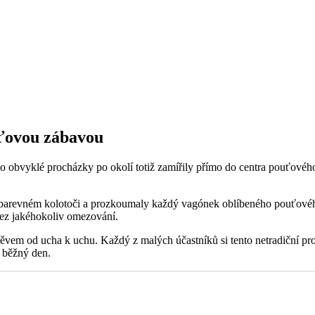
uťovou zábavou
sto obvyklé procházky po okolí totiž zamířily přímo do centra pouťov
du na barevném kolotoči a prozkoumaly každý vagónek oblíbeného pouťov
bez jakéhokoliv omezování.
měvem od ucha k uchu. Každý z malých účastníků si tento netradiční pr
a běžný den.