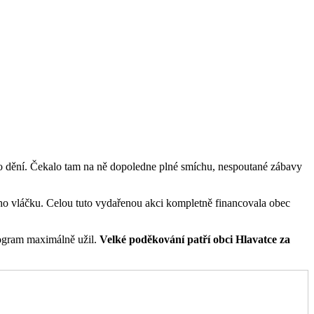
ého dění. Čekalo tam na ně dopoledne plné smíchu, nespoutané zábavy
ého vláčku. Celou tuto vydařenou akci kompletně financovala obec
ogram maximálně užil.
Velké poděkování patří obci Hlavatce za