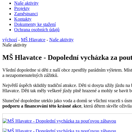
Naše aktivity
Projekty
Zaměstnanci
Kontakty
Dokumenty ke stažení
Ochrana osobních údajů
výchozí
-
MŠ Hlavatce
-
Naše aktivity
Naše aktivity
MŠ Hlavatce - Dopolední vycházka za po
Všední dopoledne si děti z naší obce zpestřily parádním výletem. Mí
a nezapomenutelných zážitků.
Největší úspěch sklidily tradiční atrakce. Děti si dosyta užily jíz
Hlavatce. Děti tak měly veškeré jízdy plně hrazené a mohly se bavit 
Slunečné dopoledne uteklo jako voda a domů se všichni vraceli s ús
podporu a financování této krásné akce
, která dětem skvěle oživil