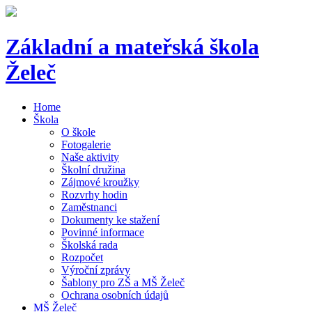
Základní a mateřská škola
Želeč
Home
Škola
O škole
Fotogalerie
Naše aktivity
Školní družina
Zájmové kroužky
Rozvrhy hodin
Zaměstnanci
Dokumenty ke stažení
Povinné informace
Školská rada
Rozpočet
Výroční zprávy
Šablony pro ZŠ a MŠ Želeč
Ochrana osobních údajů
MŠ Želeč