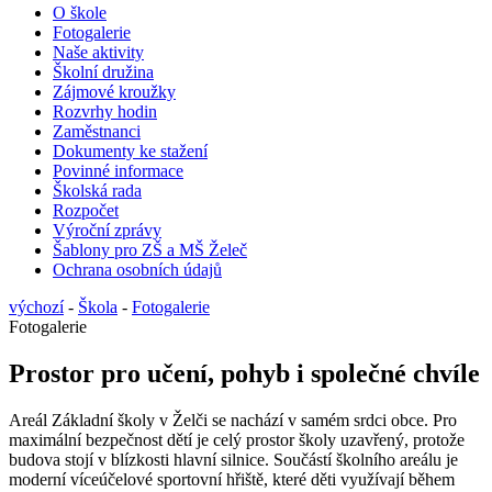
O škole
Fotogalerie
Naše aktivity
Školní družina
Zájmové kroužky
Rozvrhy hodin
Zaměstnanci
Dokumenty ke stažení
Povinné informace
Školská rada
Rozpočet
Výroční zprávy
Šablony pro ZŠ a MŠ Želeč
Ochrana osobních údajů
výchozí
-
Škola
-
Fotogalerie
Fotogalerie
Prostor pro učení, pohyb i společné chvíle
Areál Základní školy v Želči se nachází v samém srdci obce. Pro
maximální bezpečnost dětí je celý prostor školy uzavřený, protože
budova stojí v blízkosti hlavní silnice. Součástí školního areálu je
moderní víceúčelové sportovní hřiště, které děti využívají během