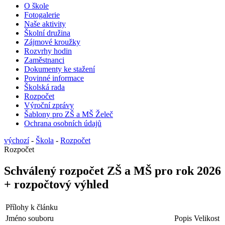
O škole
Fotogalerie
Naše aktivity
Školní družina
Zájmové kroužky
Rozvrhy hodin
Zaměstnanci
Dokumenty ke stažení
Povinné informace
Školská rada
Rozpočet
Výroční zprávy
Šablony pro ZŠ a MŠ Želeč
Ochrana osobních údajů
výchozí
-
Škola
-
Rozpočet
Rozpočet
Schválený rozpočet ZŠ a MŠ pro rok 2026
+ rozpočtový výhled
Přílohy k článku
Jméno souboru
Popis
Velikost