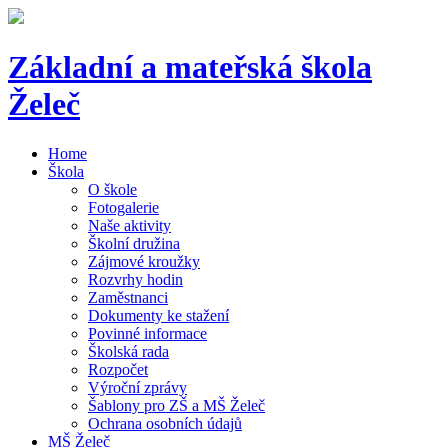
Základní a mateřská škola
Želeč
Home
Škola
O škole
Fotogalerie
Naše aktivity
Školní družina
Zájmové kroužky
Rozvrhy hodin
Zaměstnanci
Dokumenty ke stažení
Povinné informace
Školská rada
Rozpočet
Výroční zprávy
Šablony pro ZŠ a MŠ Želeč
Ochrana osobních údajů
MŠ Želeč