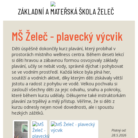
ZÁKLADNÍ A MATEŘSKÁ ŠKOLA
ŽELEČ
MŠ Želeč - plavecký výcvik
Děti úspěšně dokončily kurz plavání, který probíhal v
prostorách místního wellness centra. Během deseti lekcí
si děti hravou a zábavnou formou osvojovaly základy
plavání, učily se nebát vody, správně dýchat i pohybovat
se ve vodním prostředí. Každá lekce byla plná her,
soutěží a vodních aktivit, díky kterým děti získávaly větší
jistotu a radost z pohybu ve vodě. Velkou pochvalu si
zaslouží všechny děti za jejic odvahu, snahu a pokroky,
které během kurzu udělaly. Děkujeme také instruktorkám
plavání za trpělivý a milý přístup. Věříme, že si děti z
kurzu odnesly nejen nové dovednosti, ale i spoustu
hezkých zážitků.
Platný od:
28.5.2026