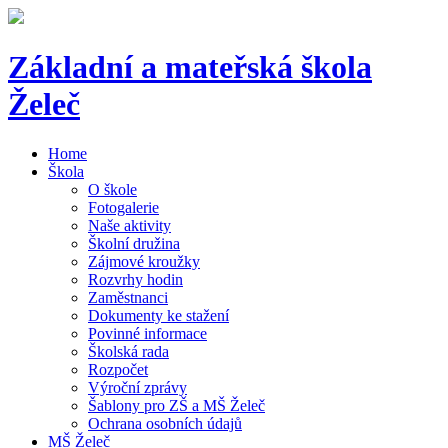
Základní a mateřská škola
Želeč
Home
Škola
O škole
Fotogalerie
Naše aktivity
Školní družina
Zájmové kroužky
Rozvrhy hodin
Zaměstnanci
Dokumenty ke stažení
Povinné informace
Školská rada
Rozpočet
Výroční zprávy
Šablony pro ZŠ a MŠ Želeč
Ochrana osobních údajů
MŠ Želeč