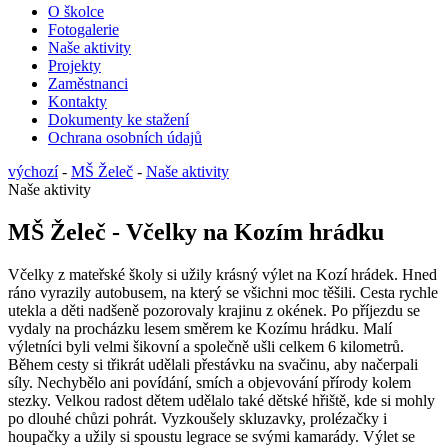
O školce
Fotogalerie
Naše aktivity
Projekty
Zaměstnanci
Kontakty
Dokumenty ke stažení
Ochrana osobních údajů
výchozí
-
MŠ Želeč
-
Naše aktivity
Naše aktivity
MŠ Želeč - Včelky na Kozím hrádku
Včelky z mateřské školy si užily krásný výlet na Kozí hrádek. Hned
ráno vyrazily autobusem, na který se všichni moc těšili. Cesta rychle
utekla a děti nadšeně pozorovaly krajinu z okének. Po příjezdu se
vydaly na procházku lesem směrem ke Kozímu hrádku. Malí
výletníci byli velmi šikovní a společně ušli celkem 6 kilometrů.
Během cesty si třikrát udělali přestávku na svačinu, aby načerpali
síly. Nechybělo ani povídání, smích a objevování přírody kolem
stezky. Velkou radost dětem udělalo také dětské hřiště, kde si mohly
po dlouhé chůzi pohrát. Vyzkoušely skluzavky, prolézačky i
houpačky a užily si spoustu legrace se svými kamarády. Výlet se